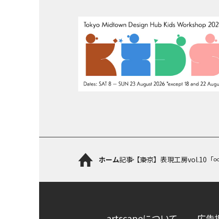
ホーム
記事
【東京】表現工房vol.10「∞（I
artscapeについて
広告