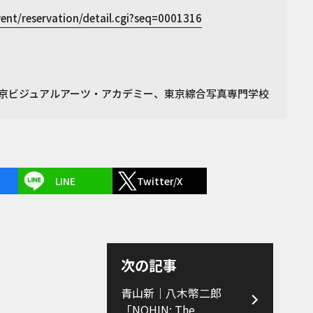
vent/reservation/detail.cgi?seq=0001316
京ビジュアルアーツ・アカデミー、東京綜合写真専門学校
LINE
Twitter/X
次の記事
青山新｜八木幣二郎
「NOHIN: The