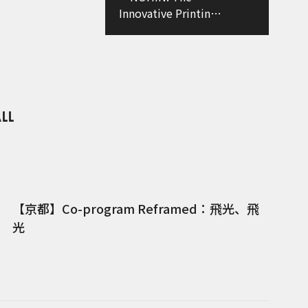
Innovative Printing
Company 新しい印
刷技術で超色域社会
を支えるノーヒンで
す」
【京都】Co-program Reframed：飛光、飛
光