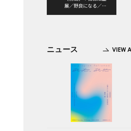
展／野良になる／エ
ンジョイ！アートフ
ァーム!!／三沢市民の
森温泉浴場
ニュース