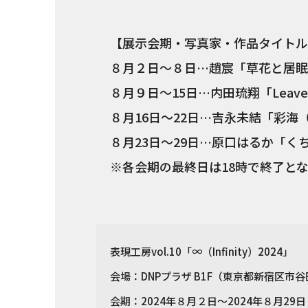
【展示会期・写真家・作品タイトル
８月２日～８日…趙宸「草花と居眠
８月９日～15日…内田琉翔「Leave
８月16日～22日…吉永未結「彩海
８月23日～29日…原口はるか「く
※各会期の最終日は18時で終了と
表現工房vol.10「∞（Infinity）2024」
会場：DNPプラザ B1F（東京都新宿区市谷田
会期：2024年８月２日～2024年８月2