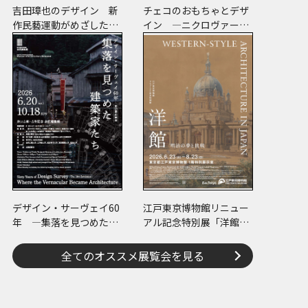
吉田璋也のデザイン 新
チェコのおもちゃとデザ
作民藝運動がめざした未
イン ―ニクロヴァーの
来
プラスチック・トイから
現代作家のアートまで―
デザイン・サーヴェイ60
江戸東京博物館リニュー
年 ―集落を見つめた建
アル記念特別展「洋館
築家たち
明治の夢と挑戦」
全てのオススメ展覧会を見る