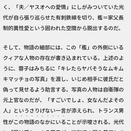
く、「夫／ヤスオへの愛情」にしがみついていた光
代が自ら張り巡らせた有刺鉄線を切り、檻＝家父長
制的異性愛という囲われた空間から脱出するのだ。
そして、物語の細部には、この「檻」の外側にいる
クィアな人物の存在が書き込まれている。上述のよ
うに、蓉子はみちるに「キレたらヤバそうなムキム
キマッチョの写真」を渡し、いじめ相手に彼氏だと
偽って見せるよう助言する。写真の人物は自衛隊の
元上官なのだが、「すごいでしょ、女なんだよその
人」というさりげない一言が添えられ、トランス男
・・・・・・・・・・
性が
この物語のなかにいる
ことが示唆される。光代