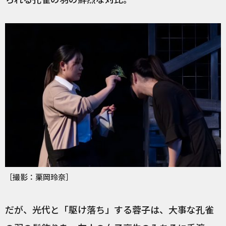
［撮影：栗岡玲奈］
だが、光代と「駆け落ち」する蓉子は、大事な孔雀