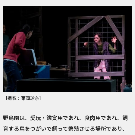
［撮影：栗岡玲奈］
野鳥園は、愛玩・鑑賞用であれ、食肉用であれ、飼
育する鳥をつがいで飼って繁殖させる場所であり、