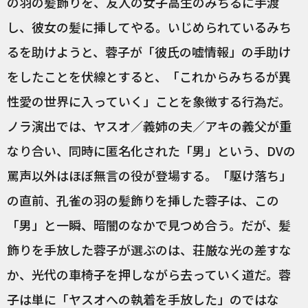
の羽の髪飾りを、友人の女子高生のみちるに手渡
し、彼女の髪に挿してやる。いじめられているみち
るを助けようと、蓉子が「彼氏の嘘情報」の手助け
をしたことを伏線とすると、「これからみちるが異
性愛の世界に入っていく」ことを象徴する行為だ。
ノラ演出では、ヤスオ／義姉の夫／アキの義父が重
なり合い、同時に匿名化された「男」という、DVの
罵声以外はほぼ無言の役が登場する。「駆け落ち」
の直前、孔雀の羽の髪飾りを挿した蓉子は、この
「男」と一瞬、暗闇のなかで見つめ合う。だが、髪
飾りを手放した蓉子が選ぶのは、荘厳な光の差すな
か、光代の車椅子を押しながら去っていく道だ。蓉
子は単に「ヤスオへの執着を手放した」のではな