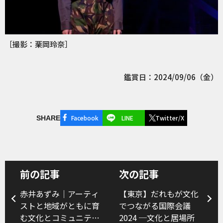
［撮影：栗岡玲奈］
鑑賞日：2024/09/06（金）
Facebook
LINE
Twitter/X
SHARE
前の記事
次の記事
赤井あずみ｜アーティ
【東京】だれもが文化
ストと地域がともに育
でつながる国際会議
む文化とコミュニティ
2024 ─文化と居場所