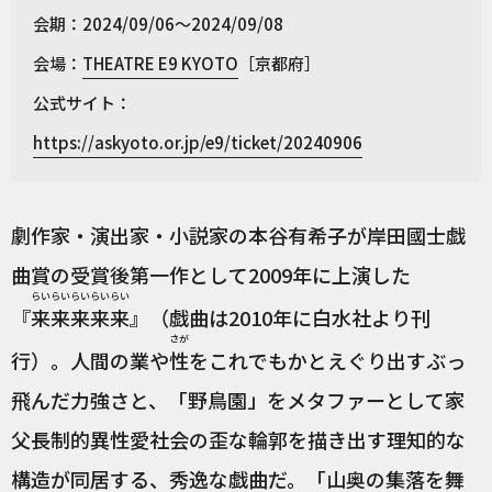
会期：2024/09/06～2024/09/08
会場：
THEATRE E9 KYOTO
［京都府］
公式サイト：
https://askyoto.or.jp/e9/ticket/20240906
劇作家・演出家・小説家の本谷有希子が岸田國士戯
曲賞の受賞後第一作として2009年に上演した
らいらいらいらいらい
『
来来来来来
』（戯曲は2010年に白水社より刊
さが
行）。人間の業や
性
をこれでもかとえぐり出すぶっ
飛んだ力強さと、「野鳥園」をメタファーとして家
父長制的異性愛社会の歪な輪郭を描き出す理知的な
構造が同居する、秀逸な戯曲だ。「山奥の集落を舞