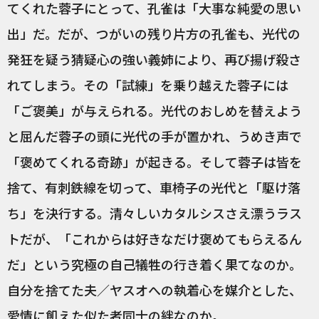
てくれた蓉子にとって、孔雀は「大事な純愛の思い
出」だ。だが、つがいの残り片方の孔雀も、光代の
発狂を疑う猜疑心の強い義姉により、再び揚げ殺さ
れてしまう。その「試練」を乗り越えた蓉子には
「ご褒美」が与えられる。光代のおしめを替えよう
と屈んだ蓉子の頭に光代の手が置かれ、うめき声で
「褒めてくれる奇跡」が起きる。そして蓉子は皆を
捨て、有刺鉄線を切って、車椅子の光代と「駆け落
ち」を決行する。清々しいカタルシスさえ漂うラス
トだが、「これからは好きなだけ褒めてもらえるん
だ」という究極の自己犠牲の行き着く果てなのか。
自分を捨てた夫／ヤスオへの執着心を媒介とした、
愛情に飢えた似た者同士の絆なのか。