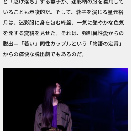
と「駆け落ち」する蓉子が、迷彩柄の服を着用して
いることも示唆的だ。そして、蓉子を演じる星元裕
月は、迷彩服に身を包む終盤、一気に艶やかな色気
を発する変貌を見せた。それは、強制異性愛からの
脱出＝「若い」同性カップルという「物語の定番」
からの痛快な脱出劇でもあるのだ。