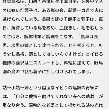
舞台設定は、山奥の集落にある夏目家。次男のヤス
ようこ
オに嫁いだ
蓉子
は、ある嵐の夜、新婚一カ月で夫に
逃げられてしまう。長男の嫁の千鶴子と蓉子は、毎
日、飼育している鳥を絞め、血抜きし、毛をむしっ
てさばき、解体作業と調理をこなす。「食卓は長
男、次男の嫁として比べられることを考えると、も
う少し品格、落としてほしいんですけど」とイビる
義姉の要求はエスカレートし、料理に加えて、野鳥
園の鳥の世話も蓉子に押し付けられてしまう。
姑→小姑→嫁という陰湿なイビりの連鎖の背後に
は、「自分に愛情を向けてくれない夫への執着」が
重なり合う。偏執的な老婆として描かれる姑の光代