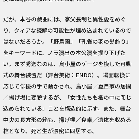
だが、本谷の戯曲には、家父長制と異性愛をめぐ
り、クィアな読解の可能性が埋め込まれているので
はないだろうか。「野鳥園」「孔雀の羽の髪飾り」
をキーワードに、ノラ演出の本公演を掘り下げた
い。まず秀逸なのは、鳥小屋のゲージを模した可動
式の舞台装置だ（舞台美術：ENDO）。場面転換に
応じて俳優の手で動かされ、鳥小屋／夏目家の居間
／揚げ場に変貌するが、「女性たちも檻の中に閉じ
込められている」ことを構造的に示す。また、舞台
中央の長方形の箱も、揚げ機／食卓／遺体を収める
棺となり、死と生が濃密に同居する。