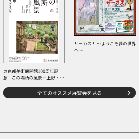
サーカス！ ～ようこそ夢の世界
へ～
東京都美術館開館100周年記
念 この場所の風景―上野・大
牟田・ブエノスアイレス
全てのオススメ展覧会を見る