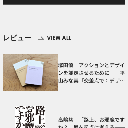
──中国・四国のアー
トシーンをたずねて
レビュー
塚田優｜アクションとデザイ
ンを並走させるために──平
山みな美『交差点で：デザイ
ン、言語、経験』／前編
高嶋慈｜「路上、お邪魔です
か？」展を起点に考える──