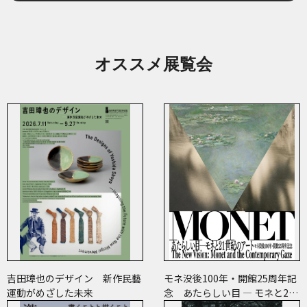
オススメ展覧会
吉田璋也のデザイン 新作民藝
モネ没後100年・開館25周年記
運動がめざした未来
念 あたらしい目 ― モネと21