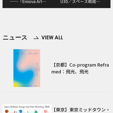
──「Ennova Art
U30／スペース助成／
Biennale vol.01：多元
創造的場づくり助成
未来－人生的新展望」
をめぐって
ニュース
【京都】Co-program Refra
med：飛光、飛光
【東京】東京ミッドタウン・