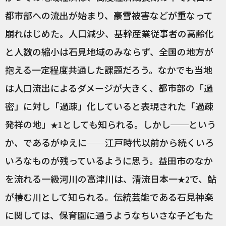
都市部への流出が始まり、豪雪被害などが重なって
崩れはじめた。人口減少、基幹産業従事者の高齢化
と人数の縮小は石見地域のみならず、全国の地方が
抱える一定程度共通した課題だろう。なかでも当地
は人口流出によるダメージが大きく、都市部の「過
密」に対し「過疎」化していると表現された「過疎
発祥の地」
としても知られる。しかし──という
★1
か、であるがゆえに──江戸時代以前から続くいろ
いろなものが残っているように思う。益田市のなか
を流れる一級河川の高津川は、清流日本一
で、鮎
★2
が棲む川として知られる。伝統芸能である石見神楽
に関しては、保育園に通うようなちいさな子どもた