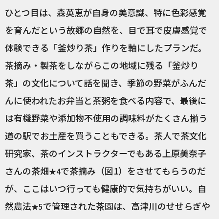
ひとつ目は、森英恵が自身の美意識、特に色彩感覚
を育んだという故郷の自然を、目で耳で皮膚感覚で
体験できる「釜炒り茶」作りを軸にしたプランだ。
茶摘み・製茶をしながらこの地域に残る「釜炒り
茶」の文化について話を聞き、季節の野菜がふんだ
んに使われたお弁当と茶粥を食べる内容で、最後に
は有機野菜や添加物不使用の調味料がたくさん揃う
道の駅でお土産を買うこともできる。茶人で茶文化
研究家、茶のインストラクターでもある上原美奈子
さんの茶畑
で茶摘み（図1）をさせてもらうのだ
★4
が、ここはいつ行っても健康的で気持ちがいい。自
然農法
で管理された茶園は、高津川のせせらぎや
★5