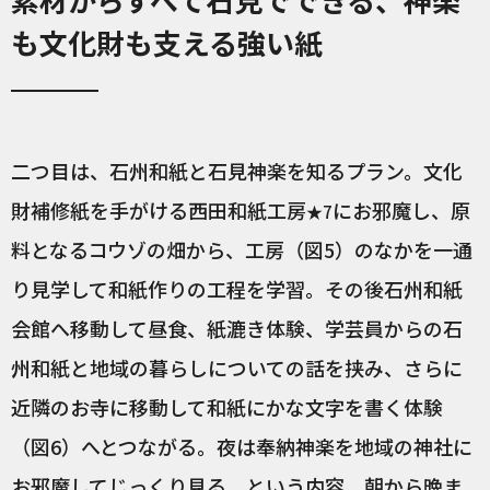
も文化財も支える強い紙
二つ目は、石州和紙と石見神楽を知るプラン。文化
財補修紙を手がける西田和紙工房
にお邪魔し、原
★7
料となるコウゾの畑から、工房（図5）のなかを一通
り見学して和紙作りの工程を学習。その後石州和紙
会館へ移動して昼食、紙漉き体験、学芸員からの石
州和紙と地域の暮らしについての話を挟み、さらに
近隣のお寺に移動して和紙にかな文字を書く体験
（図6）へとつながる。夜は奉納神楽を地域の神社に
お邪魔してじっくり見る、という内容。朝から晩ま