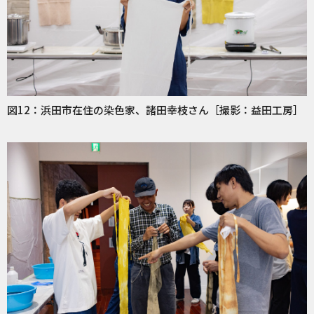
図12：浜田市在住の染色家、諸田幸枝さん［撮影：益田工房］