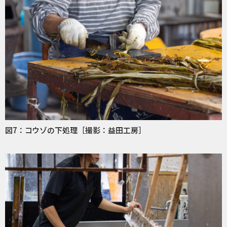
図7：コウゾの下処理［撮影：益田工房］