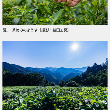
図1：茶摘みのようす［撮影：益田工房］