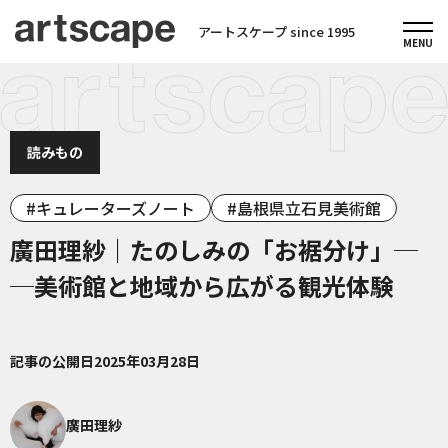
アートスケープ since 1995
読みもの
キュレーターズノート
島根県立石見美術館
廣田理紗｜たのしみの「お裾分け」─
─美術館と地域から広がる観光体験
記事の公開日
2025年03月28日
廣田理紗