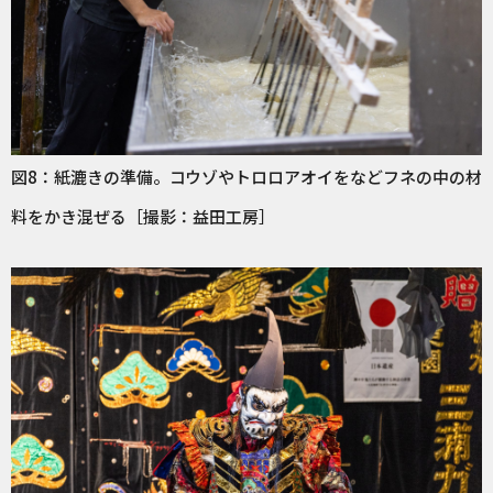
図8：紙漉きの準備。コウゾやトロロアオイをなどフネの中の材
料をかき混ぜる［撮影：益田工房］