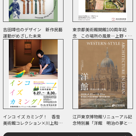
吉田璋也のデザイン 新作民藝
東京都美術館開館100周年記
運動がめざした未来
念 この場所の風景―上野・大
牟田・ブエノスアイレス
インコ イズ カミング！ 香雪
江戸東京博物館リニューアル記
美術館コレクション×川上和歌
念特別展「洋館 明治の夢と挑
子 ～ピコ＆ピータといっしょ
戦」
に古美術鑑賞～