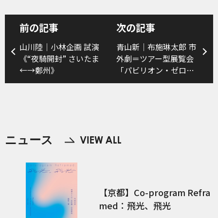
前の記事
次の記事
山川陸｜小林企画 試演
青山新｜布施琳太郎 市
《“夜騎開封” さいたま
外劇＝ツアー型展覧会
←→鄭州》
「パビリオン・ゼロ：
空の水族園」（後編）
ニュース
【京都】Co-program Refra
med：飛光、飛光