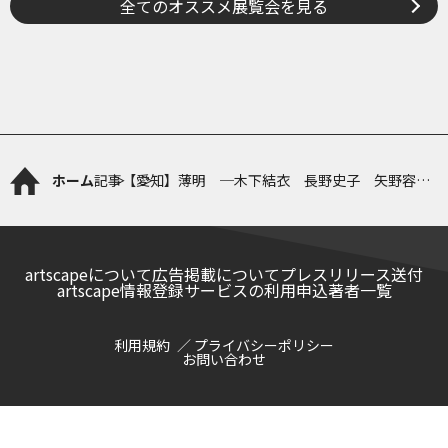
全てのオススメ展覧会を見る
ホーム
記事
【愛知】薄明 ─木下結衣 長野史子 矢野容子
─
artscapeについて
広告掲載について
プレスリリース送付
artscape情報登録サービスの利用申込
著者一覧
利用規約
プライバシーポリシー
お問い合わせ