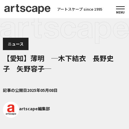
アートスケープ since 1995
ニュース
【愛知】薄明 ─木下結衣 長野史
子 矢野容子─
記事の公開日
2025年05月08日
artscape編集部