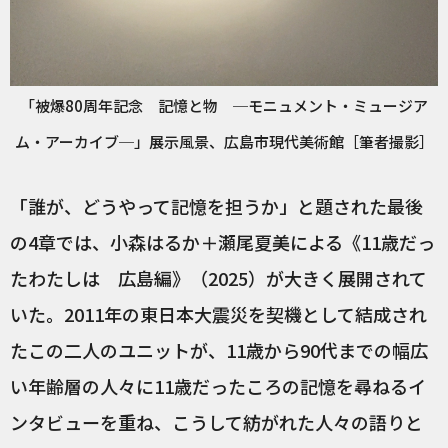
「被爆80周年記念 記憶と物 ─モニュメント・ミュージア
ム・アーカイブ─」展示風景、広島市現代美術館［筆者撮影］
「誰が、どうやって記憶を担うか」と題された最後
の4章では、小森はるか＋瀬尾夏美による《11歳だっ
たわたしは 広島編》（2025）が大きく展開されて
いた。2011年の東日本大震災を契機として結成され
たこの二人のユニットが、11歳から90代までの幅広
い年齢層の人々に11歳だったころの記憶を尋ねるイ
ンタビューを重ね、こうして紡がれた人々の語りと