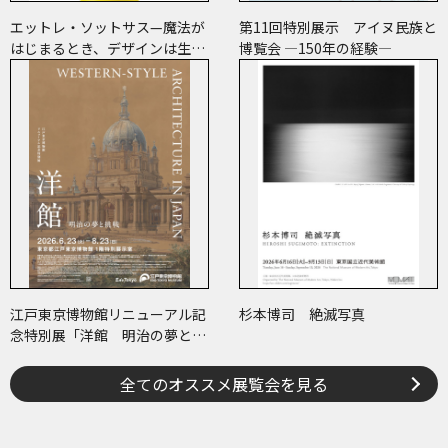
エットレ・ソットサス—魔法が
第11回特別展示 アイヌ民族と
はじまるとき、デザインは生ま
博覧会 ―150年の経験―
れる
江戸東京博物館リニューアル記
杉本博司 絶滅写真
念特別展「洋館 明治の夢と挑
戦」
全てのオススメ展覧会を見る