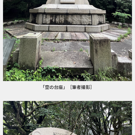
「空の台座」［筆者撮影］