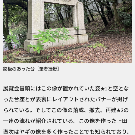
銘板のあった台［筆者撮影］
展覧会冒頭にはこの像が置かれていた姿
と空とな
★1
った台座とが表裏にレイアウトされたバナーが掲げ
られている。そしてこの像の落成、撤去、再建
の
★2
一連の流れが紹介されている。この像を作った上田
直次はヤギの像を多く作ったことでも知られており、