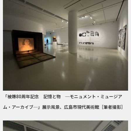
「被爆80周年記念 記憶と物 ─モニュメント・ミュージア
ム・アーカイブ─」展示風景、広島市現代美術館［筆者撮影］