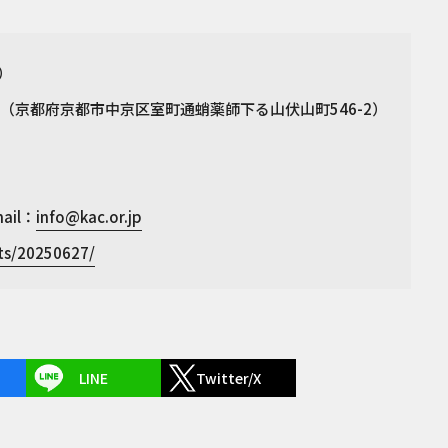
日）
（京都府京都市中京区室町通蛸薬師下る山伏山町546-2）
ail：
info@kac.or.jp
nts/20250627/
LINE
Twitter/X