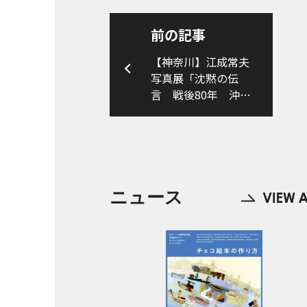
前の記事
【神奈川】江成常夫
写真展「沈黙の伝
言 戦後80年 沖縄
戦・ガマ 被爆・ヒ
ロシマ ナガサキ」
ニュース