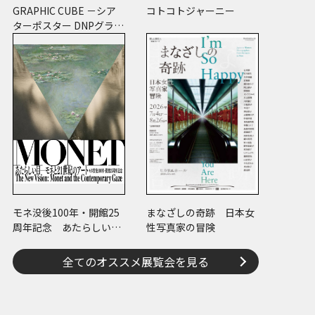
GRAPHIC CUBE －シア
コトコトジャーニー
ターポスター DNPグラフ
ィックデザイン・アーカ
イブより
モネ没後100年・開館25
まなざしの奇跡 日本女
周年記念 あたらしい目
性写真家の冒険
― モネと21世紀のアート
全てのオススメ展覧会を見る