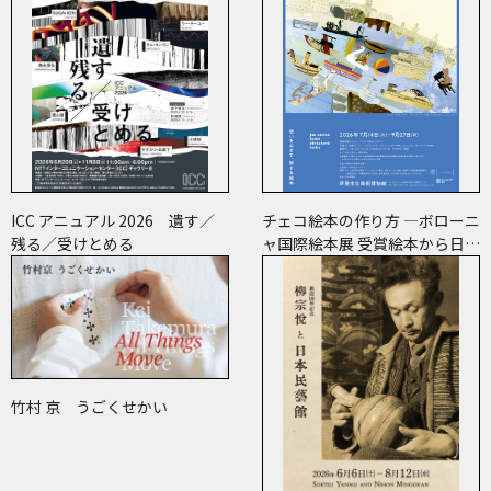
ICC アニュアル 2026 遺す／
チェコ絵本の作り方 ―ボローニ
残る／受けとめる
ャ国際絵本展 受賞絵本から日･
チェコ共作のコミックまで―
竹村 京 うごくせかい