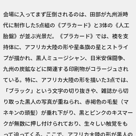
会場に入ってまず圧倒されるのは、田部が九州派時
代に制作した5点組の《プラカード》と3体の《人工
胎盤》が並ぶ光景だ。《プラカード》では、襖を支
持体に、アフリカ大陸の形や星条旗の星とストライ
プが描かれ、黒人ミュージシャン、日米安保闘争、
九州の炭鉱などに関連する印刷物がコラージュされ
ている。特に、アフリカ大陸の形を描いた3点では、
「ブラック」という文字の切り抜きや、雑誌から切
り取った黒人の写真が重ねられ、赤褐色の毛髪（マ
ネキンの頭髪）が垂れ下がり、黒とピンクのキスマー
クが無数に押し付けられており、生々しい触覚をも
って迫ってくる。ここで、アフリカ大陸の形が黒人の