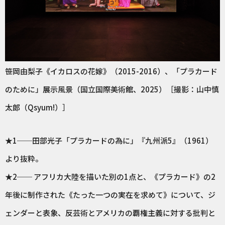
笹岡由梨子《イカロスの花嫁》（2015-2016）、「プラカード
のために」展示風景（国立国際美術館、2025）［撮影：山中慎
太郎（Qsyum!）］
★1──田部光子「プラカードの為に」『九州派5』（1961）
より抜粋。
★2── アフリカ大陸を描いた別の1点と、《プラカード》の2
年後に制作された《たった一つの実在を求めて》について、ジ
ェンダーと表象、反芸術とアメリカの覇権主義に対する批判と