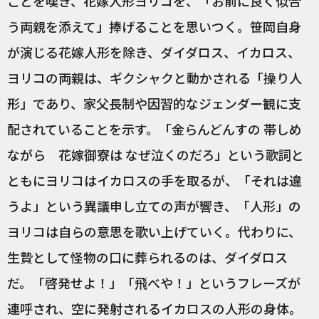
ことを嘆き、花嫁人形ヨリコを、「お前に良く似合
う両親を添えて」捧げることを思いつく。笹岡自身
が演じる花嫁人形を除き、ダイダロス、イカロス、
ヨリコの両親は、ギクシャクと動かされる「操り人
形」であり、家父長制や因習的なジェンダー観に支
配されていることを示す。「金らんどんすの 帯しめ
ながら 花嫁御寮は なぜ泣くのだろ」という歌詞と
ともにヨリコはイカロスの手を取るが、「それは違
うよ」という異議申し立ての声が響き、「人形」の
ヨリコは自らの意思を歌い上げていく。代わりに、
生贄として怪物の口に葬られるのは、ダイダロス
だ。「啓発せよ！」「飛べや！」というフレーズが
連呼され、空に発射されるイカロスの人形の身体。