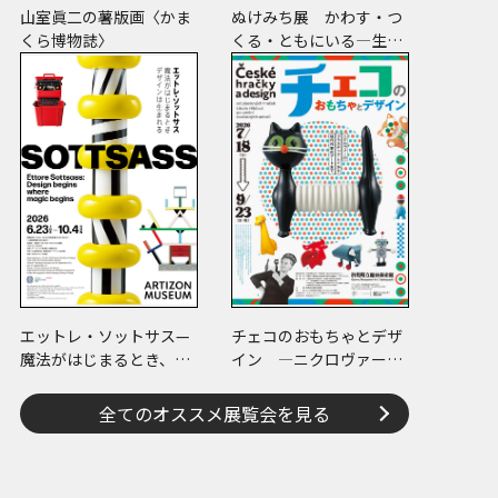
山室眞二の薯版画〈かま
ぬけみち展 かわす・つ
くら博物誌〉
くる・ともにいる―生き
るための回路
エットレ・ソットサス—
チェコのおもちゃとデザ
魔法がはじまるとき、デ
イン ―ニクロヴァーの
ザインは生まれる
プラスチック・トイから
現代作家のアートまで―
全てのオススメ展覧会を見る