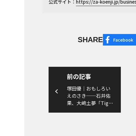
公式サイト：
https://za-koenji.jp/busine
SHARE
Facebook
前の記事
塚田優｜おもしろい
えのさき──石井佑
果、大﨑土夢「Tiger
Question」（後編）