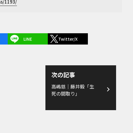
ss/1193/
LINE
Twitter/X
次の記事
高嶋慈｜藤井毅「生
死の間取り」