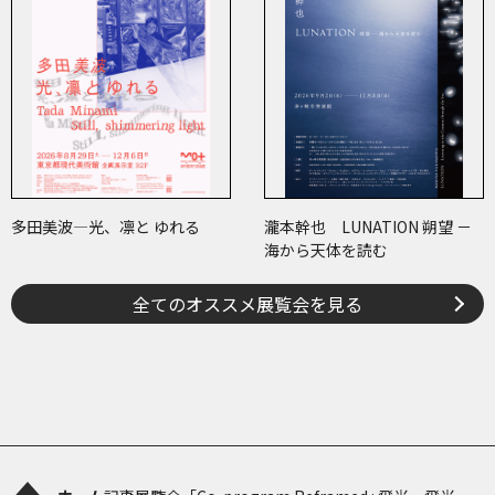
多田美波―光、凛と ゆれる
瀧本幹也 LUNATION 朔望 －
海から天体を読む
全てのオススメ展覧会を見る