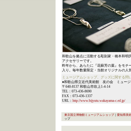
和歌山を拠点に活動する彫刻家・橋本和明
アクセサリーです。
昨年から、あらたに『花蘇芳の葉』をモチーフとし
入り。毎年数量限定・当館オリジナルの人
ミュージアムショップ、グッズに関する問
●和歌山県立近代美術館 友の会 ミュー
〒640-8137 和歌山市吹上1-4-14
TEL：073-436-8690
FAX：073-436-1337
URL：
http://www.bijyutu.wakayama-c.ed.jp/
東京国立博物館ミュージアムショップ
｜
愛知県美
ップ