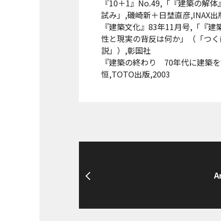
『10＋1』No.49,「『建築
試み」,磯崎新＋日埜直彦,INAX出版
『建築文化』83年11月号,「『
性と現実の背反は何か」（「つく
説」）,彰国社
『建築の終わり 70年代に建築を
恒,TOTO出版,2003
A