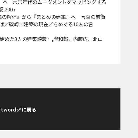
の解体』へ 六〇年代のムーヴメントをマッピングする
,2007
建築の解体』から『まとめの建築』へ 言葉の前衛
ば／磯崎／建築の現在／をめぐる10人の言
始めた3人の建築談義』,岸和郎、内藤広、北山
rtwords®に戻る