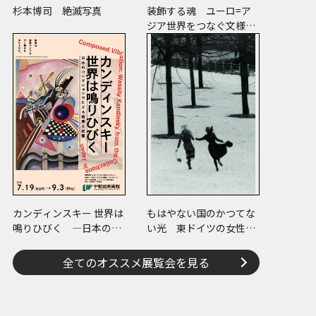
杉本博司 絶滅写真
装飾する魂 ユーロ=ア
ジア世界をつなぐ文様の
宇宙―縄文、ケルトか
ら、ねぶたまで
カンディンスキー 世界は
もはやない国のかつてな
鳴りひびく ―日本のコ
い光 東ドイツの女性写
レクションでたどる画業
真家たち
と反響―
全てのオススメ展覧会を見る