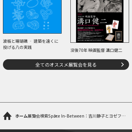
波板と珊瑚礁 ‐ 建築を遠くに
投げる八の実践
没後70年 映画監督 溝口健二
全てのオススメ展覧会を見る
ホーム
展覧会検索
Space In-Between：吉川静子とヨゼフ・
ミューラー＝ブロックマン