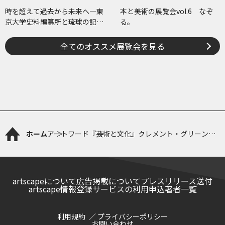
時を超えて過去から未来へ―東
本と美術の展覧会vol.6 なぞ
京大学史料編纂所と琉球の記
る。
録・絵図―
全てのオススメ展覧会を見る
ホーム
アートワード
『芸術と文化』クレメント・グリーンバ
ーグ
artscapeについて
広告掲載について
プレスリリース送付
artscape情報登録サービスの利用申込
著者一覧
利用規約
プライバシーポリシー
お問い合わせ