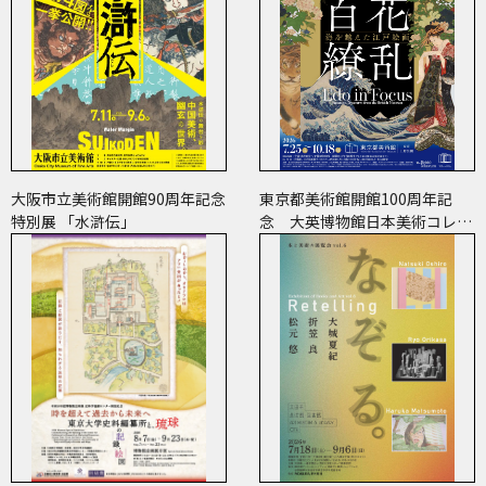
大阪市立美術館開館90周年記念
東京都美術館開館100周年記
特別展 「水滸伝」
念 大英博物館日本美術コレク
ション 百花繚乱～海を越えた
江戸絵画