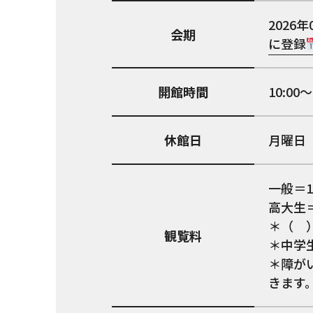
2026年
会期
に登録
開館時間
10:0
休館日
月曜日
一般＝1,
高大生＝
＊（ 
観覧料
＊中学
＊障が
きます