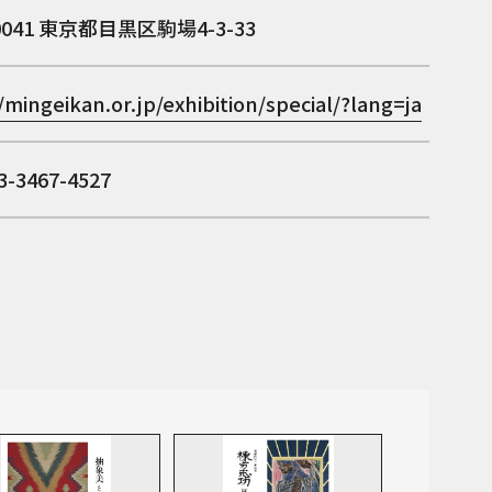
0041
東京都目黒区駒場4-3-33
/mingeikan.or.jp/exhibition/special/?lang=ja
-3467-4527