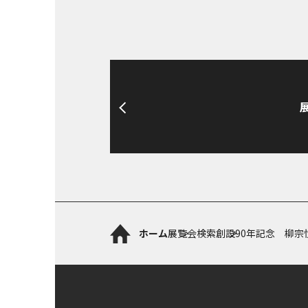
ホーム
展覧会検索
創設90年記念 柳宗