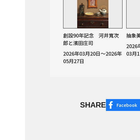
創設90年記念 河井寬次
抽象
郎と濱田庄司
202
2026年03月20日～2026年
03月
05月27日
SHARE
Facebook