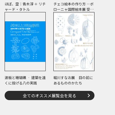
ほぼ、空：青木淳 ＋ リチ
チェコ絵本の作り方 ―ボ
ャード・タトル
ローニャ国際絵本展 受賞
絵本から日･チェコ共作
のコミックまで―
波板と珊瑚礁 ‐ 建築を遠
堀川すなお展 目の前に
くに投げる八の実践
あるもののかたち
全てのオススメ展覧会を見る