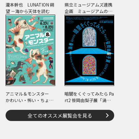
瀧本幹也 LUNATION 朔
県立ミュージアムズ連携
望 －海から天体を読む
企画 ミュージアムのミ
ステリー
アニマル＆モンスター
暗闇をくぐってみたら Pa
かわいい・怖い・ちょっ
rt2 笹岡由梨子展「渦
と変
巻」
全てのオススメ展覧会を見る