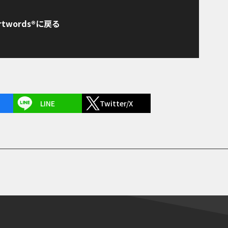
rtwords®に戻る
LINE
Twitter/X