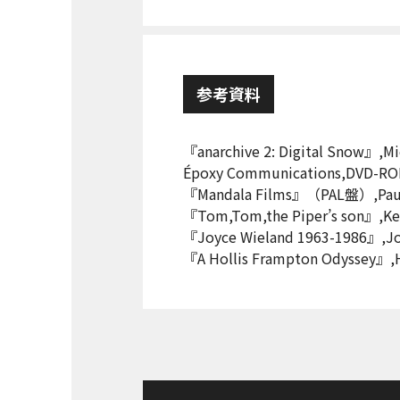
参考資料
『anarchive 2: Digital Snow』,Mi
Époxy Communications,DVD-RO
『Mandala Films』（PAL盤）,Paul S
『Tom,Tom,the Piper’s son』
『Joyce Wieland 1963-1986』,J
『A Hollis Frampton Odyssey』,H