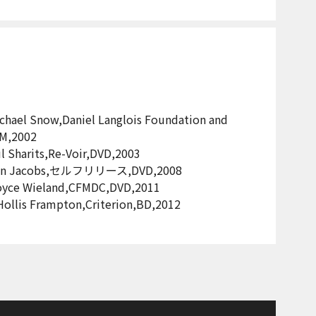
chael Snow,Daniel Langlois Foundation and
M,2002
harits,Re-Voir,DVD,2003
,Ken Jacobs,セルフリリース,DVD,2008
oyce Wieland,CFMDC,DVD,2011
ollis Frampton,Criterion,BD,2012