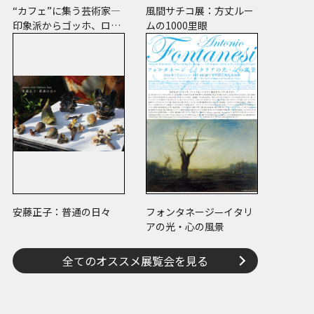
“カフェ”に集う芸術家―
風間サチコ展：方丈ルー
印象派からゴッホ、ロー
ムの1000里眼
トレック、ピカソまで
安藤正子：普通の日々
フォンタネージ—イタリ
アの光・心の風景
全てのオススメ展覧会を見る