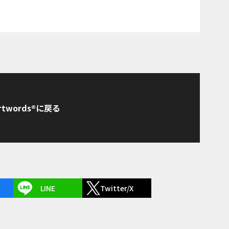
rtwords®に戻る
LINE
Twitter/X