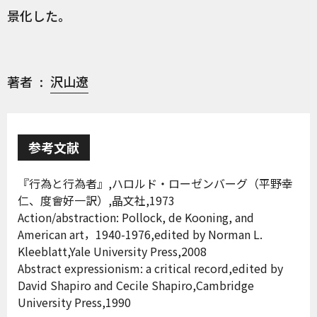
景化した。
著者
沢山遼
参考文献
『行為と行為者』,ハロルド・ローゼンバーグ（平野幸
仁、度會好一訳）,晶文社,1973
Action/abstraction: Pollock, de Kooning, and
American art，1940-1976,edited by Norman L.
Kleeblatt,Yale University Press,2008
Abstract expressionism: a critical record,edited by
David Shapiro and Cecile Shapiro,Cambridge
University Press,1990