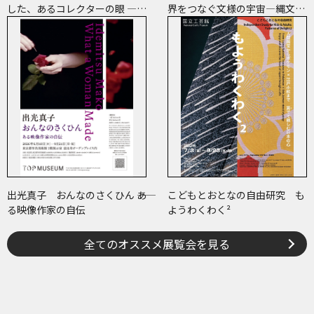
した、あるコレクターの眼 ―草
界をつなぐ文様の宇宙―縄文、
間彌生、ヘイター and more
ケルトから、ねぶたまで
出光真子 おんなのさくひん ――あ
こどもとおとなの自由研究 も
る映像作家の自伝
ようわくわく²
全てのオススメ展覧会を見る