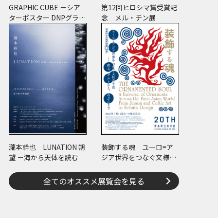
GRAPHIC CUBE －シア
第12回ヒロシマ賞受賞記
ターポスター DNPグラフ
念 メル・チン展
ィックデザイン・アーカ
イブより
瀧本幹也 LUNATION 朔
装飾する魂 ユーロ=ア
望 －海から天体を読む
ジア世界をつなぐ文様の
宇宙―縄文、ケルトか
ら、ねぶたまで
全てのオススメ展覧会を見る