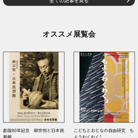
全ての記事を見る
オススメ展覧会
創設90年記念 柳宗悦と日本民
こどもとおとなの自由研究 も
藝館
ようわくわく²