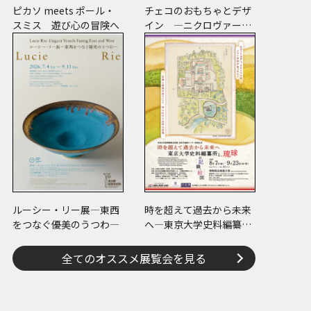
ピカソ meets ポール・
チェコのおもちゃとデザ
スミス 遊び心の冒険へ
イン ―ニクロヴァーの
プラスチック・トイから
現代作家のアートまで―
ルーシー・リー展―東西
時を超えて過去から未来
をつなぐ優美のうつわ―
へ―東京大学史料編纂所
と琉球の記録・絵図―
全てのオススメ展覧会を見る