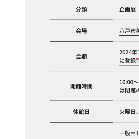
分類
企画展
会場
八戸市
2024年
会期
に登録
10:00
開館時間
は閉館
休館日
火曜日、1
一般＝1