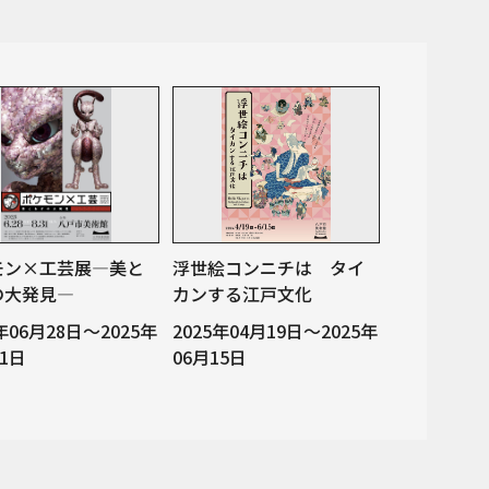
モン×工芸展―美と
浮世絵コンニチは タイ
の大発見―
カンする江戸文化
5年06月28日～2025年
2025年04月19日～2025年
31日
06月15日