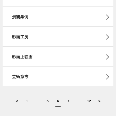
景観条例
形而工房
形而上絵画
芸術意志
＜
1
…
5
6
7
…
12
＞