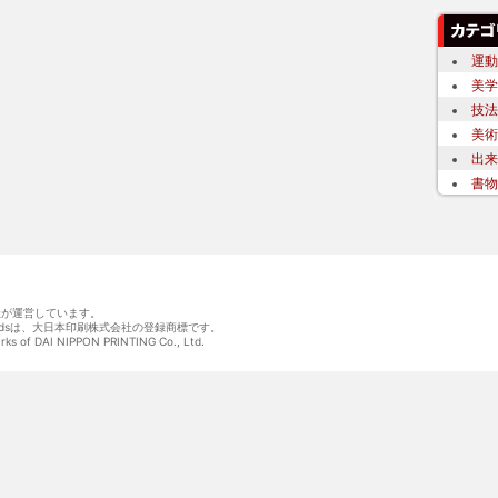
運動
美学
技法
美術
出来
書物
会社が運営しています。
wordsは、大日本印刷株式会社の登録商標です。
arks of DAI NIPPON PRINTING Co., Ltd.