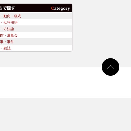
・動向・様式
・批評用語
・方法論
館・展覧会
事・事件
・雑誌