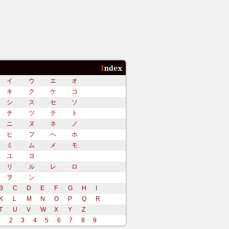
イ
ウ
エ
オ
キ
ク
ケ
コ
シ
ス
セ
ソ
チ
ツ
テ
ト
ニ
ヌ
ネ
ノ
ヒ
フ
ヘ
ホ
ミ
ム
メ
モ
ユ
ヨ
リ
ル
レ
ロ
ヲ
ン
B
C
D
E
F
G
H
I
K
L
M
N
O
P
Q
R
T
U
V
W
X
Y
Z
1
2
3
4
5
6
7
8
9