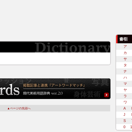
ア
カ
サ
タ
ナ
ハ
マ
ヤ
ラ
ワ
A
▲ページの先頭へ
J
S
0