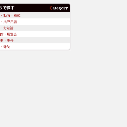
・動向・様式
・批評用語
・方法論
館・展覧会
事・事件
・雑誌