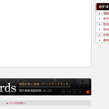
運動
美学
技法
美術
出来
書物
▲ページの先頭へ