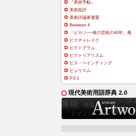
『美術手帖』
美術批評
美術評論家連盟
Between 4
「ピカソ──彼の芸術の40年」展
ピクチャレスク
ピクトグラム
ピクトリアリズム
ピス・ペインティング
ピュリスム
P.S.1
現代美術用語辞典 2.0