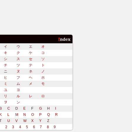
イ
ウ
エ
オ
キ
ク
ケ
コ
シ
ス
セ
ソ
チ
ツ
テ
ト
ニ
ヌ
ネ
ノ
ヒ
フ
ヘ
ホ
ミ
ム
メ
モ
ユ
ヨ
リ
ル
レ
ロ
ヲ
ン
B
C
D
E
F
G
H
I
K
L
M
N
O
P
Q
R
T
U
V
W
X
Y
Z
1
2
3
4
5
6
7
8
9