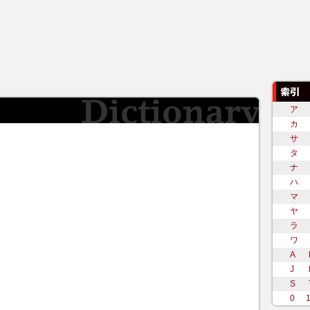
ア
カ
サ
タ
ナ
ハ
マ
ヤ
ラ
ワ
A
J
S
0