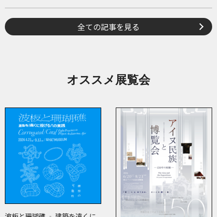
全ての記事を見る
オススメ展覧会
波板と珊瑚礁 ‐ 建築を遠くに