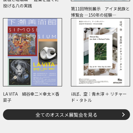
投げる八の実践
第11回特別展示 アイヌ民族と
博覧会 ―150年の経験―
LA VITA 絹谷幸二×幸太×香
ほぼ、空：青木淳 ＋ リチャー
菜子
ド・タトル
全てのオススメ展覧会を見る