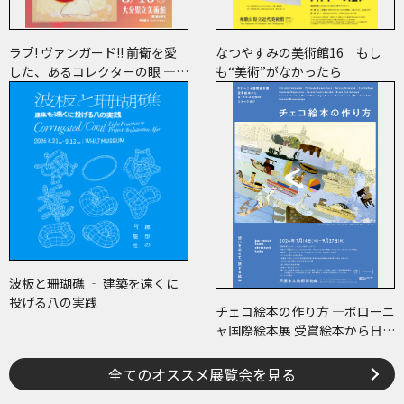
ラブ! ヴァンガード!! 前衛を愛
なつやすみの美術館16 もし
した、あるコレクターの眼 ―草
も“美術”がなかったら
間彌生、ヘイター and more
波板と珊瑚礁 ‐ 建築を遠くに
投げる八の実践
チェコ絵本の作り方 ―ボローニ
ャ国際絵本展 受賞絵本から日･
チェコ共作のコミックまで―
全てのオススメ展覧会を見る