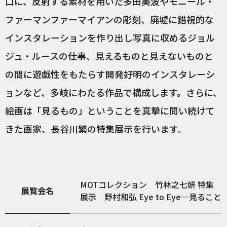
口に、反射する素材を用いた多田美波やモニール・
ファーマンファーマイアンの彫刻、廃墟に錯視的な
インスタレーションを作り出し写真に収めるジョル
ジュ・ルースの仕事、見えるものと見えないものと
の間に遊戯性をもたらす開発好明のインスタレーシ
ョンなど、多岐にわたる作品で構成します。さらに、
絵画は「見るもの」ということを真摯に問い続けて
きた画家、長谷川繁の特集展示を行います。
MOTコレクション 竹林之七妍 特集
展覧会名
展示 野村和弘 Eye to Eye—見ること