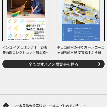
インコ イズ カミング！ 香雪
チェコ絵本の作り方 ―ボローニ
美術館コレクション×川上和歌
ャ国際絵本展 受賞絵本から日･
子 ～ピコ＆ピータといっしょ
チェコ共作のコミックまで―
に古美術鑑賞～
全てのオススメ展覧会を見る
ホーム
展覧会検索
瑛九 ─まなざしのその先に─