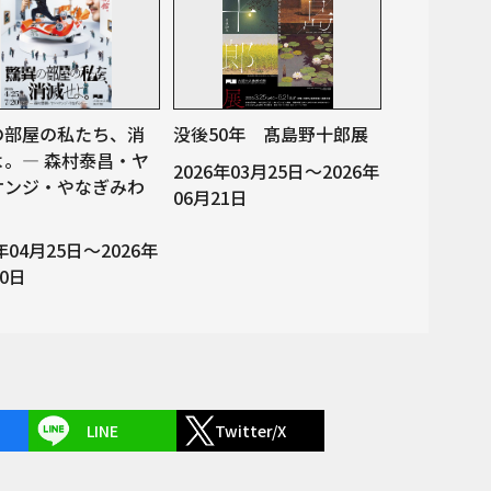
の部屋の私たち、消
没後50年 髙島野十郎展
よ。— 森村泰昌・ヤ
2026年03月25日～2026年
ケンジ・やなぎみわ
06月21日
6年04月25日～2026年
20日
LINE
Twitter/X