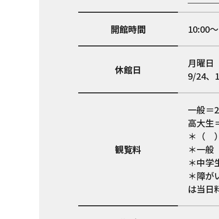
開館時間
10:0
月曜日（9
休館日
9/24、1
一般＝2,
高大生＝1
＊（ 
観覧料
＊一般（
＊中学
＊障が
は当日