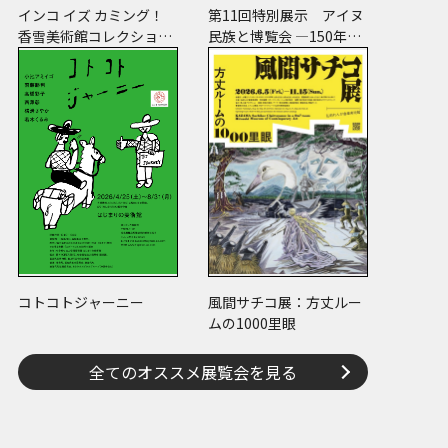
インコ イズ カミング！
第11回特別展示 アイヌ
香雪美術館コレクション
民族と博覧会 ―150年の
×川上和歌子 ～ピコ＆
経験―
ピータといっしょに古美
術鑑賞～
コトコトジャーニー
風間サチコ展：方丈ルー
ムの1000里眼
全てのオススメ展覧会を見る