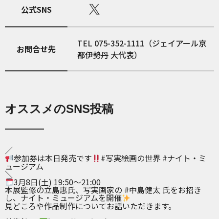
公式SNS
TEL 075-352-1111（ジェイアール京
お問合せ先
都伊勢丹 大代表）
オススメのSNS投稿
／
参加券は本日発売です
#写実絵画の世界
#ナイト・ミ
ュージアム
＼
3月8日(土) 19:50～21:00
本展監修の立島惠氏、写実画家の
#中島健太
氏をお招き
し、ナイト・ミュージアムを開催
見どころや作品制作についてお話いただきます。