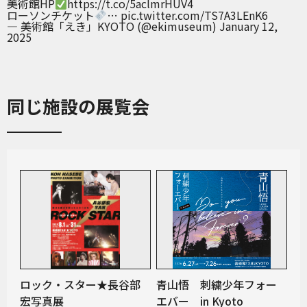
美術館HP
https://t.co/5aclmrHUV4
ローソンチケット
…
pic.twitter.com/TS7A3LEnK6
— 美術館「えき」KYOTO (@ekimuseum)
January 12,
2025
同じ施設の展覧会
ロック・スター★長谷部
青山悟 刺繍少年フォー
宏写真展
エバー in Kyoto