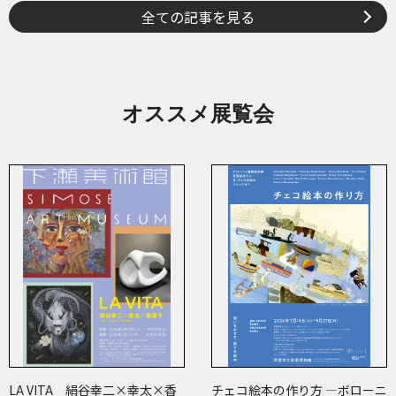
全ての記事を見る
オススメ展覧会
LA VITA 絹谷幸二×幸太×香
チェコ絵本の作り方 ―ボローニ