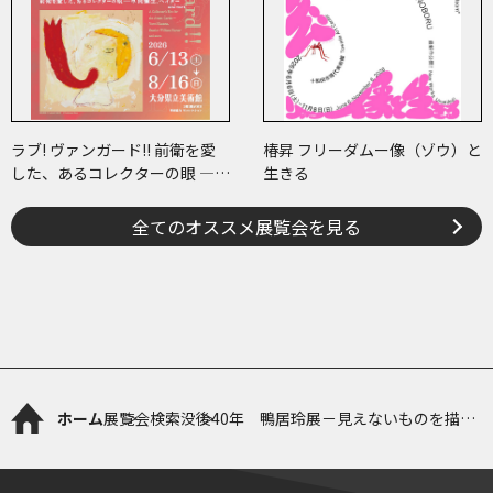
ラブ! ヴァンガード!! 前衛を愛
椿昇 フリーダムー像（ゾウ）と
した、あるコレクターの眼 ―草
生きる
間彌生、ヘイター and more
全てのオススメ展覧会を見る
ホーム
展覧会検索
没後40年 鴨居玲展－見えないものを描く
－