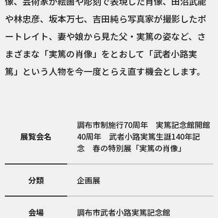
像、芸術家が絵画や彫刻で表現した肖像、田沼武能
や林忠彦、坂本万七、吉田純ら写真家が撮影したポ
ートレイト、妻や娘から見た父・実篤の姿など、さ
まざまな「実篤の肖像」をとおして「武者小路実
篤」という人物を今一度とらえ直す機会とします。
調布市制施行70周年 実篤記念館開館
展覧会名
40周年 武者小路実篤生誕140年記
念 春の特別展「実篤の肖像」
分類
企画展
会場
調布市武者小路実篤記念館