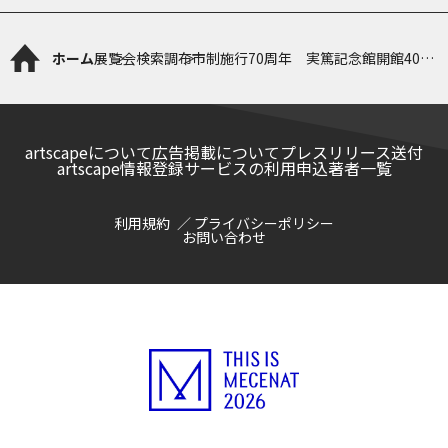
ホーム
展覧会検索
調布市制施行70周年 実篤記念館開館40周
年 武者小路実篤生誕140年記念 春の特
別展「実篤の肖像」
artscapeについて
広告掲載について
プレスリリース送付
artscape情報登録サービスの利用申込
著者一覧
利用規約
プライバシーポリシー
お問い合わせ