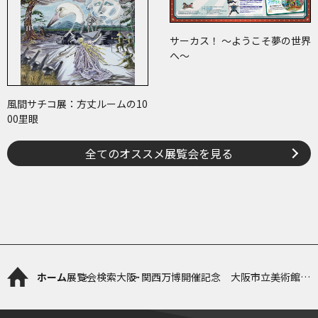
サーカス！ ～ようこそ夢の世界
へ～
風間サチコ展：方丈ルームの10
00里眼
全てのオススメ展覧会を見る
ホーム
展覧会検索
大阪･関西万博開催記念 大阪市立美術館リ
ニューアル記念特別展 日本国宝展