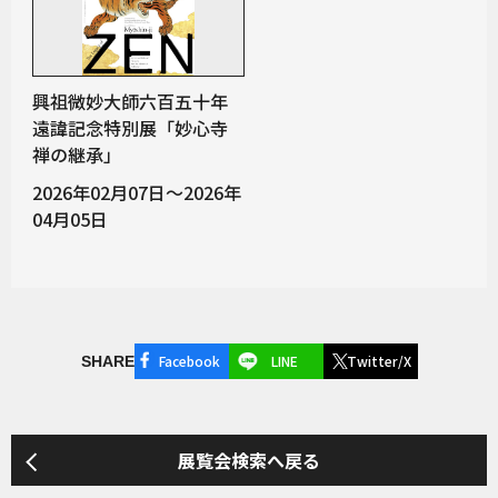
興祖微妙大師六百五十年
遠諱記念特別展「妙心寺
禅の継承」
2026年02月07日～2026年
04月05日
Facebook
LINE
Twitter/X
SHARE
展覧会検索へ戻る