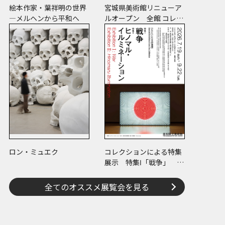
絵本作家・葉祥明の世界
宮城県美術館リニューア
―メルヘンから平和へ
ルオープン 全館 コレク
ションで魅せます 美術
の時代
ロン・ミュエク
コレクションによる特集
展示 特集Ⅰ「戦争」 特
集Ⅱ「ヒノマル・イルミ
ネーション」
全てのオススメ展覧会を見る