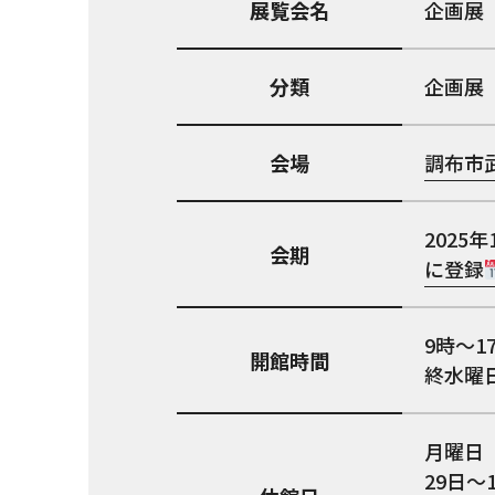
展覧会名
企画展
分類
企画展
会場
調布市
2025年
会期
に登録
9時〜1
開館時間
終水曜
月曜日
29日〜