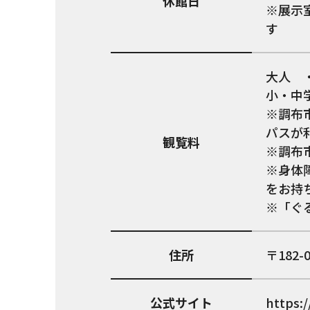
休館日
※展示
す
大人 
小・中
※調布
パスが
観覧料
※調布
※身体
をお持
※「ぐ
住所
182-
公式サイト
https: