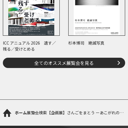
ICC アニュアル 2026 遺す／
杉本博司 絶滅写真
残る／受けとめる
全てのオススメ展覧会を見る
ホーム
展覧会検索
【企画展】さんごをまとう ーあこがれの帯
留め・かんざしー