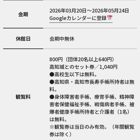
2026年03月20日～2026年05月24日
会期
Googleカレンダーに登録
休館日
会期中無休
800円（団体20名以上640円）
高知城とのセット券／1,040円
●高校生以下は無料。
●高知県・高知市長寿手帳所持者は無
料。
観覧料
●身体障害者手帳、療育手帳、精神障
害者保健福祉手帳、戦傷病者手帳、被
爆者健康手帳所持者と介護者（1名）
は無料。
※観覧券は当日のみ有効。（年間観覧
券は除く）