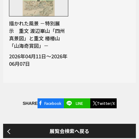
描かれた風景 －特別展
示 重文 渡辺崋山「四州
真景図」と重文 椿椿山
「山海奇賞図」－
2026年04月11日～2026年
06月07日
Facebook
LINE
Twitter/X
SHARE
展覧会検索へ戻る