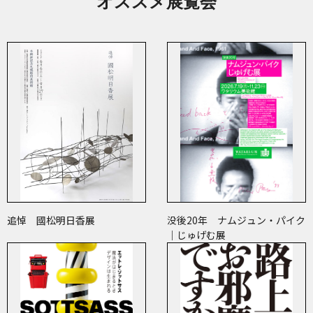
オススメ展覧会
追悼 國松明日香展
没後20年 ナムジュン・パイク
｜じゅげむ展