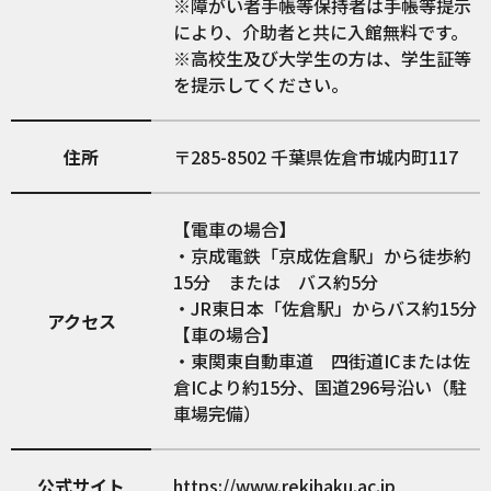
※障がい者手帳等保持者は手帳等提示
により、介助者と共に入館無料です。
※高校生及び大学生の方は、学生証等
を提示してください。
住所
285-8502
千葉県佐倉市城内町117
【電車の場合】
・京成電鉄「京成佐倉駅」から徒歩約
15分 または バス約5分
・JR東日本「佐倉駅」からバス約15分
アクセス
【車の場合】
・東関東自動車道 四街道ICまたは佐
倉ICより約15分、国道296号沿い（駐
車場完備）
公式サイト
https://www.rekihaku.ac.jp