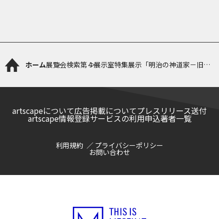
ホーム
展覧会検索
第４展示室特集展示「明治の神道家－旧幕
臣秋山光條とその資料－」
artscapeについて
広告掲載について
プレスリリース送付
artscape情報登録サービスの利用申込
著者一覧
利用規約
プライバシーポリシー
お問い合わせ