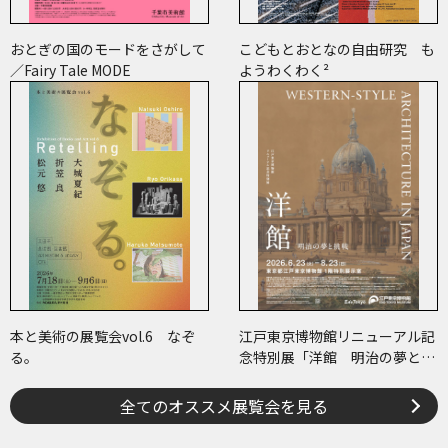
おとぎの国のモードをさがして
こどもとおとなの自由研究 も
／Fairy Tale MODE
ようわくわく²
本と美術の展覧会vol.6 なぞ
江戸東京博物館リニューアル記
る。
念特別展「洋館 明治の夢と挑
戦」
全てのオススメ展覧会を見る