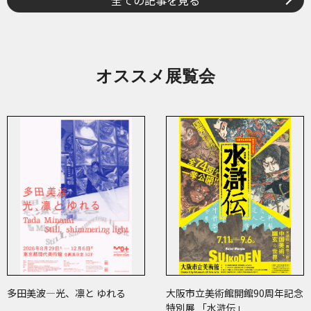
全ての記事を見る
オススメ展覧会
多田美波―光、凛と ゆれる
大阪市立美術館開館90周年記念
特別展 「水滸伝」