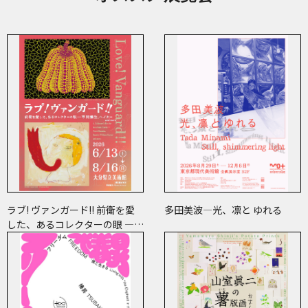
ラブ! ヴァンガード!! 前衛を愛
多田美波―光、凛と ゆれる
した、あるコレクターの眼 ―草
間彌生、ヘイター and more