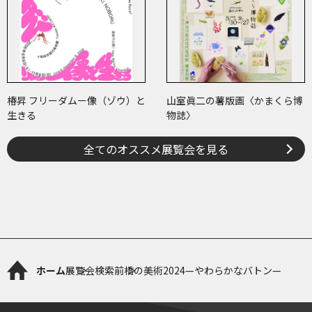
椿昇 フリーダムー像（ゾウ）と
山室眞二の薯版画〈かまくら博
生きる
物誌〉
全てのオススメ展覧会を見る
ホーム
展覧会検索
前橋の美術2024—やわらかなバトン—