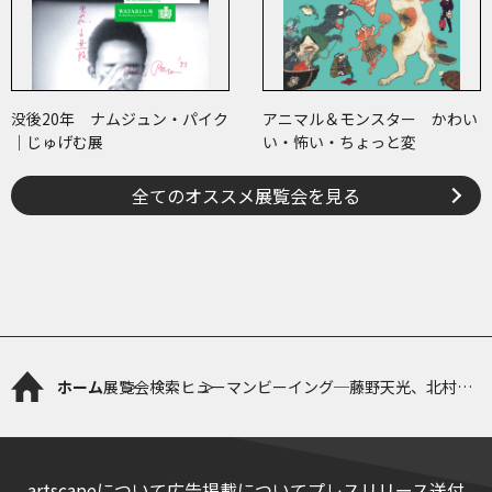
没後20年 ナムジュン・パイク
アニマル＆モンスター かわい
｜じゅげむ展
い・怖い・ちょっと変
全てのオススメ展覧会を見る
ホーム
展覧会検索
ヒューマンビーイング─藤野天光、北村西
望から三輪途道のさわれる彫刻まで
artscapeについて
広告掲載について
プレスリリース送付