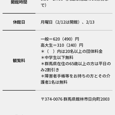
開館時間
で）
休館日
月曜日（2/12は開館）、2/13
一般＝620（490）円
高大生＝310（240）円
＊（ ）内は20名以上の団体料金
＊中学生以下無料
観覧料
＊群馬県在住の65歳以上の方は平日の
み2割引き
＊障害者手帳等をお持ちの方とその介
護者1名は無料
374-0076
群馬県館林市日向町2003