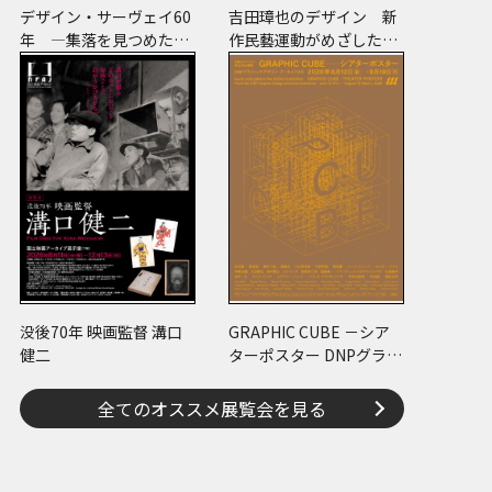
デザイン・サーヴェイ60
吉田璋也のデザイン 新
年 ―集落を見つめた建
作民藝運動がめざした未
築家たち
来
没後70年 映画監督 溝口
GRAPHIC CUBE －シア
健二
ターポスター DNPグラフ
ィックデザイン・アーカ
イブより
全てのオススメ展覧会を見る