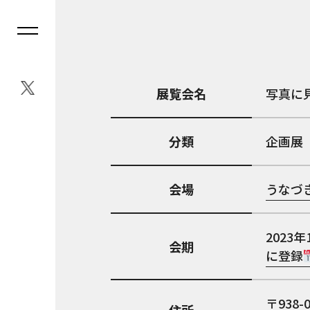
展覧会名
写真に
分類
企画展
会場
うなづ
2023年
会期
に登録
938-