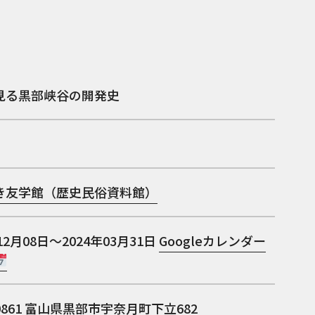
見る黒部峡谷の開発史
き友学館（歴史民俗資料館）
12月08日～2024年03月31日
Googleカレンダー
0861
富山県黒部市宇奈月町下立682