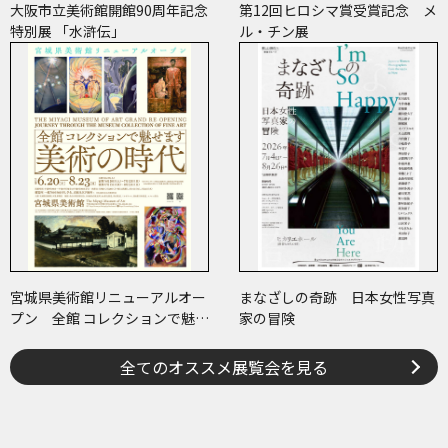
大阪市立美術館開館90周年記念
第12回ヒロシマ賞受賞記念 メ
特別展 「水滸伝」
ル・チン展
宮城県美術館リニューアルオー
まなざしの奇跡 日本女性写真
プン 全館 コレクションで魅せ
家の冒険
ます 美術の時代
全てのオススメ展覧会を見る