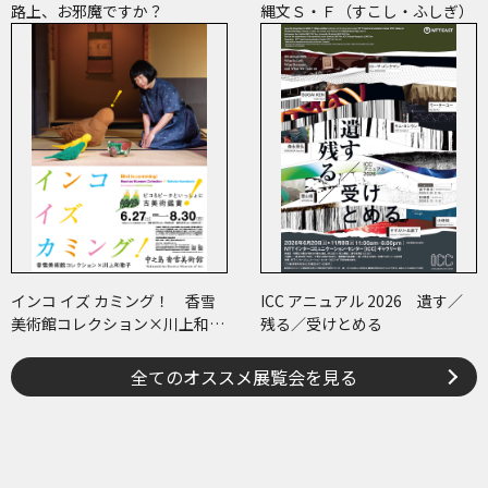
路上、お邪魔ですか？
縄文Ｓ・Ｆ（すこし・ふしぎ）
インコ イズ カミング！ 香雪
ICC アニュアル 2026 遺す／
美術館コレクション×川上和歌
残る／受けとめる
子 ～ピコ＆ピータといっしょ
に古美術鑑賞～
全てのオススメ展覧会を見る