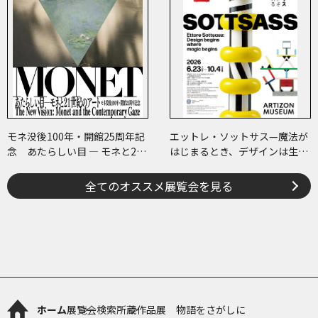
モネ没後100年・開館25周年記
エットレ・ソットサス—魔法が
念 あたらしい目 ― モネと21
はじまるとき、デザインは生ま
世紀のアート
れる
全てのオススメ展覧会を見る
ホーム
展覧会検索
所蔵作品展 物語をさがしに