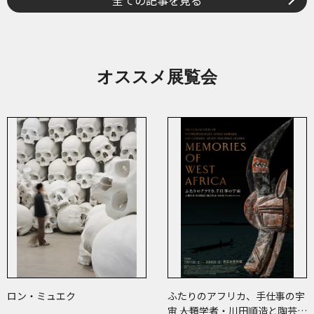
全ての記事を見る
オススメ展覧会
ロン・ミュエク
ふたりのアフリカ、手仕事の宇
宙 ――人類学者・川田順造と陶芸作