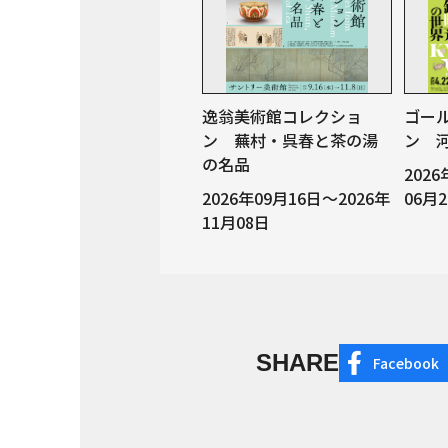
逸翁美術館コレクショ
ゴー
ン 蕪村・呉春と茶の湯
ン 
の名品
202
2026年09月16日～2026年
06月
11月08日
SHARE
Facebook