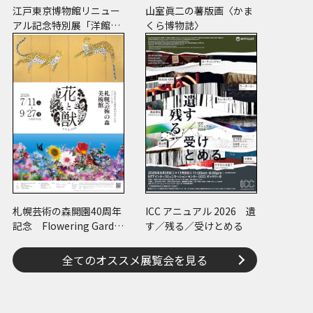
江戸東京博物館リニュー
山室眞二の薯版画〈かま
アル記念特別展「洋館
くら博物誌〉
明治の夢と挑戦」
札幌芸術の森開園40周年
ICC アニュアル 2026 遺
記念 Flowering Garde
す／残る／受けとめる
n 花と獣 いろとかた
ち
全てのオススメ展覧会を見る