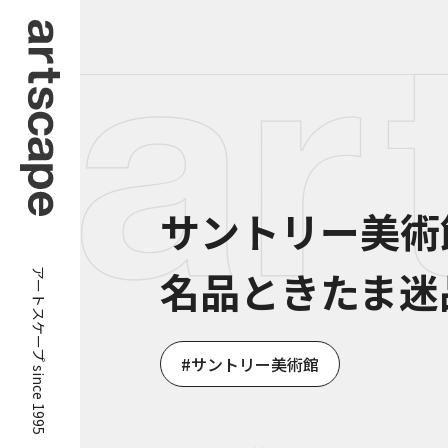
サントリー美
アートスケープ since 1995
名品ときたま迷
サントリー美術館