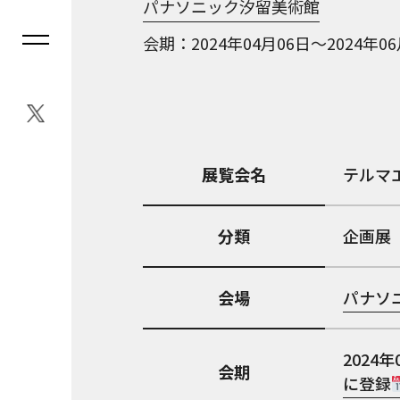
パナソニック汐留美術館
会期
2024年04月06日～2024年0
展覧会名
テルマ
分類
企画展
会場
パナソ
2024年
会期
に登録