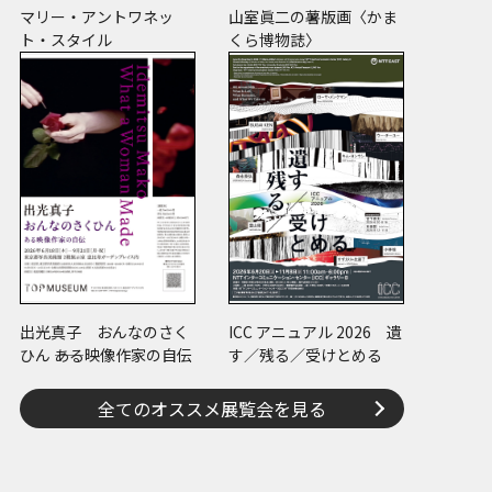
マリー・アントワネッ
山室眞二の薯版画〈かま
ト・スタイル
くら博物誌〉
出光真子 おんなのさく
ICC アニュアル 2026 遺
ひん ――ある映像作家の自伝
す／残る／受けとめる
全てのオススメ展覧会を見る