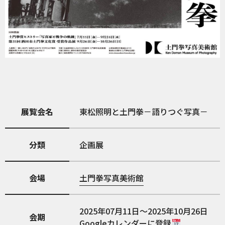
展覧会名
東松照明と土門拳－語りつぐ写真－
分類
企画展
会場
土門拳写真美術館
2025年07月11日～2025年10月26日
会期
Googleカレンダーに登録