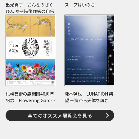
出光真子 おんなのさく
スープはいのち
ひん ――ある映像作家の自伝
札幌芸術の森開園40周年
瀧本幹也 LUNATION 朔
記念 Flowering Garde
望 －海から天体を読む
n 花と獣 いろとかた
ち
全てのオススメ展覧会を見る