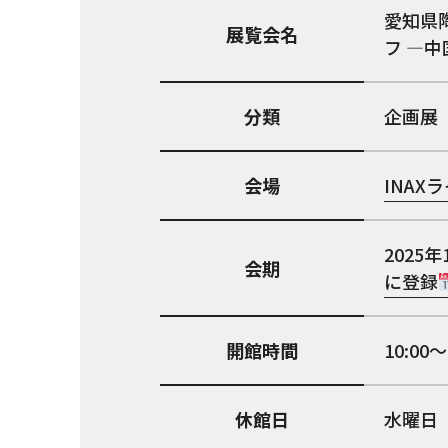
愛知県
展覧会名
フ ―
分類
企画展
会場
INAX
2025年
会期
に登録
開館時間
10:0
休館日
水曜日（1