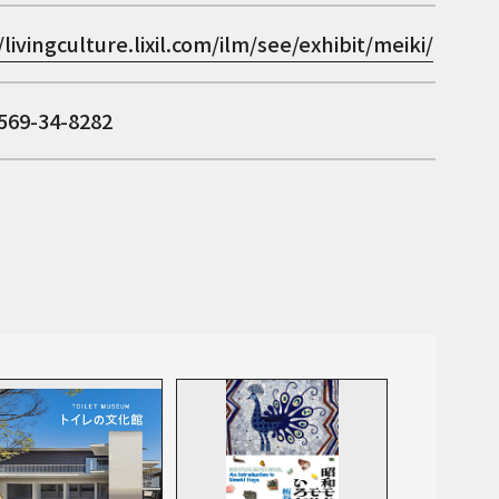
/livingculture.lixil.com/ilm/see/exhibit/meiki/
69-34-8282